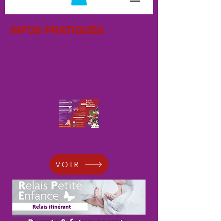
INFOS PRATIQUES
> Dépliant du RAM :
> Liste des assistants maternels :
VOIR