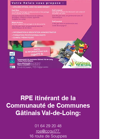
RPE itinérant de la
Communauté de Communes
Gâtinais Val-de-Loing:
01 64 29 20 48
rpe@ccgvl77.
16 route de Souppes