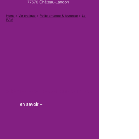
77570 Château-Landon
Home
>
Vie pratique
>
Petite enfance & jeunesse
>
Le
RAM
> Retrouvez nos adresses utiles
en savoir +