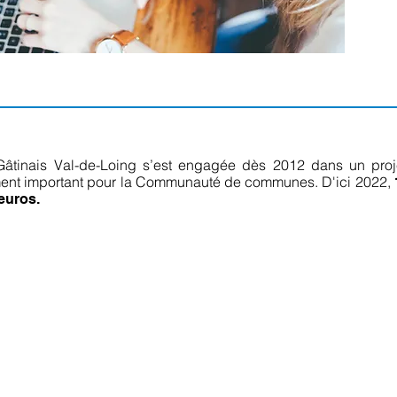
inais Val-de-Loing s’est engagée dès 2012 dans un proj
sement important pour la Communauté de communes. D'ici 2022,
'euros.
nd à sa charge
1,8 millions d'euros
nt :
ès Haut Débit)
rne