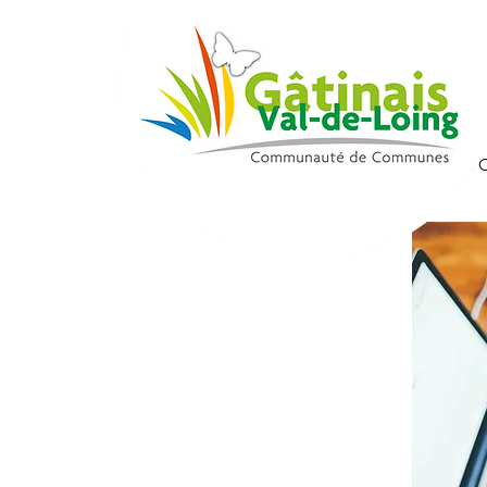
La 
Home
>
Vie pratique
> Le numérique