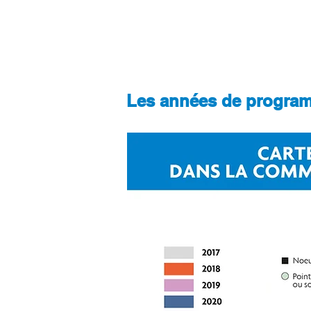
> et le délégataire COVAGE
Cette opération d'envergure est 
Les années de programm