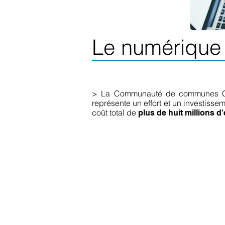
Le numérique
> La Communauté de communes Gât
représente un effort et un investis
coût total de
plus de huit millions d
La Communauté de communes pre
Les autres partenaires financiers so
> L'Etat (représenté par France Tr
> La région Ile de France
> Le département de Seine-et-Ma