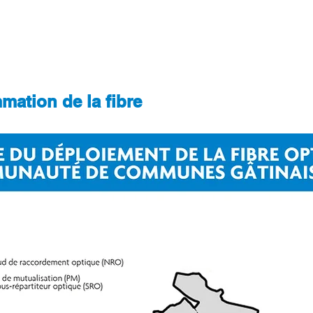
mise en place par Seine-et-Marne Numérique et Sem@fibre77
ation de la fibre