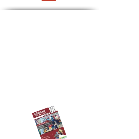
Contact:
Communauté de Communes
Gâtinais Val-de-Loing
16, route de Souppes
77570 Château-Landon
Tél :
01.64.29.20.48
Email :
ccgvl@ccgvl77.fr
Horaires
: du lundi au vendredi de 9h00 à
12h30 et de 14H à 17h30