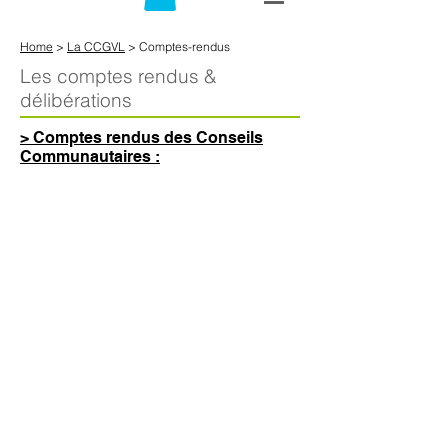
Home
>
La CCGVL
> Comptes-rendus
Les comptes rendus &
délibérations
> Comptes rendus des Conseils
Communautaires :
Année 2025
24/03
14/04
26/05