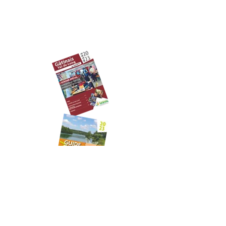
Email :
ccgvl@ccgvl77.fr
Horaires
: du lundi au vendredi de 9h00 à
12h30 et de 14H à 17h30
NOS PUBLICATIONS
RESTEZ INFORMÉ !