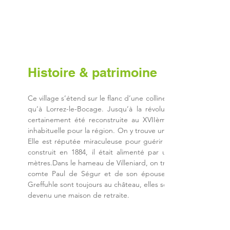
Histoire & patrimoine​
Ce village s’étend sur le flanc d’une colline entourée de bois. 
qu’à Lorrez-le-Bocage. Jusqu’à la révolution, Vaux-sur-Lun
certainement été reconstruite au XVIIème siècle sur les ru
inhabituelle pour la région. On y trouve un plâtre du XIXème s
Elle est réputée miraculeuse pour guérir les engorgements 
construit en 1884, il était alimenté par une pompe à chap
mètres.Dans le hameau de Villeniard, on trouve le château qui ét
comte Paul de Ségur et de son épouse Amélie Greffuhle, dé
Greffuhle sont toujours au château, elles sont reconnaissables 
devenu une maison de retraite.
ie de Vaux sur Lunain