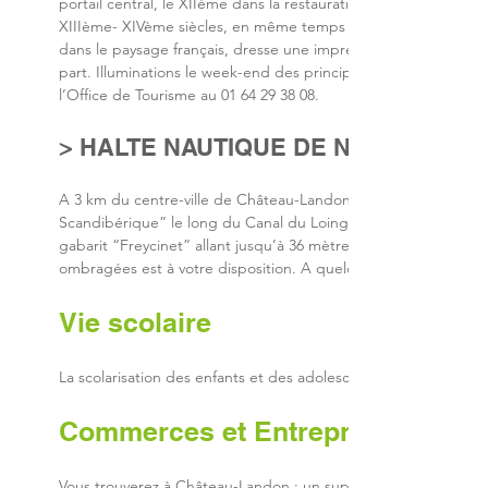
portail central, le XIIème dans la restauration du transept et 
XIIIème- XIVème siècles, en même temps que la reprise des ar
dans le paysage français, dresse une impressionnante silhouett
part. Illuminations le week-end des principaux monuments de la
l’Office de Tourisme au 01 64 29 38 08.
> HALTE NAUTIQUE DE NERONVILLE
A 3 km du centre-ville de Château-Landon, en direction de Lor
Scandibérique” le long du Canal du Loing ; la dernière de Se
gabarit “Freycinet” allant jusqu’à 36 mètres et l’autre pour 
ombragées est à votre disposition. A quelques mètres, vous d
Vie scolaire​
La scolarisation des enfants et des adolescents est assurée de l
Commerces et Entreprises​
Vous trouverez à Château-Landon : un supermarché, une supér