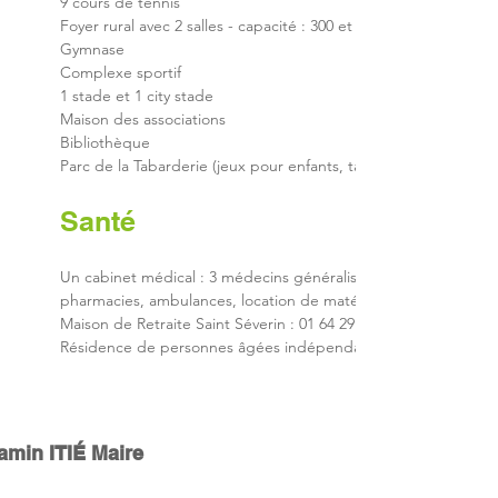
9 cours de tennis
Foyer rural avec 2 salles - capacité : 300 et 60 personnes - (rés
Gymnase
Complexe sportif
1 stade et 1 city stade
Maison des associations
Bibliothèque
Parc de la Tabarderie (jeux pour enfants, table de ping-pong, 
Santé​
Un cabinet médical : 3 médecins généralistes, 2 cabinets infi
pharmacies, ambulances, location de matériel médical, 1 maison
Maison de Retraite Saint Séverin : 01 64 29 30 31Maison de Retr
Résidence de personnes âgées indépendantes "Les Plantagenê
ie de Château-Landon
amin ITIÉ Maire