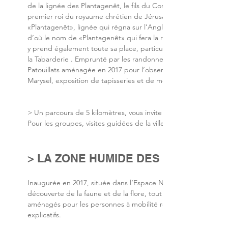
de la lignée des Plantagenêt, le fils du Comte Foulques IV, le
premier roi du royaume chrétien de Jérusalem. Son fils Geoffro
«Plantagenêt», lignée qui régna sur l’Angleterre de 1154 à 148
d’où le nom de «Plantagenêt» qui fera la renommée de la fami
y prend également toute sa place, particulièrement dans son 
la Tabarderie . Emprunté par les randonneurs du GR13 et d’aut
Patouillats aménagée en 2017 pour l’observation de la faune et d
Marysel, exposition de tapisseries et de mosaïques de l’artiste 
> Un parcours de 5 kilomètres, vous invite à la découverte de
Pour les groupes, visites guidées de la ville organisées par l’O
> LA ZONE HUMIDE DES PRÉS PATO
Inaugurée en 2017, située dans l’Espace Naturel Sensible commu
découverte de la faune et de la flore, tout au long d’un parc
aménagés pour les personnes à mobilité réduite. Vous trouv
explicatifs.