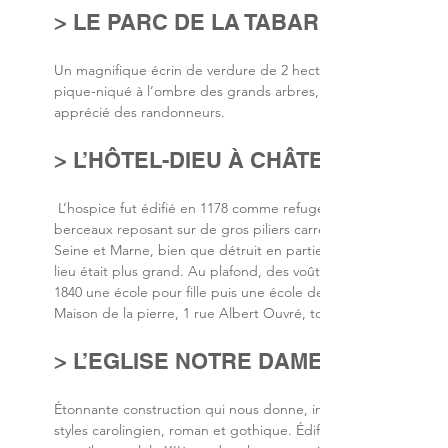
> LE PARC DE LA TABARDERIE À C
Un magnifique écrin de verdure de 2 hectares traversé par la ri
pique-niqué à l’ombre des grands arbres, aménagé d’une aire d
apprécié des randonneurs.
> L’HÔTEL-DIEU À CHÂTEAU-LANDO
L’hospice fut édifié en 1178 comme refuge des pauvres et lieu d
berceaux reposant sur de gros piliers carrés. L’ensemble est si
Seine et Marne, bien que détruit en partie au XVIIIème siècle. 
lieu était plus grand. Au plafond, des voûtes en rouleaux son
1840 une école pour fille puis une école de Stéréotomie. Actuell
Maison de la pierre, 1 rue Albert Ouvré, tous les samedis de 1
> L’EGLISE NOTRE DAME DE L’ASS
Étonnante construction qui nous donne, inscrite dans la pierre
styles carolingien, roman et gothique. Édifice hybride regroupa