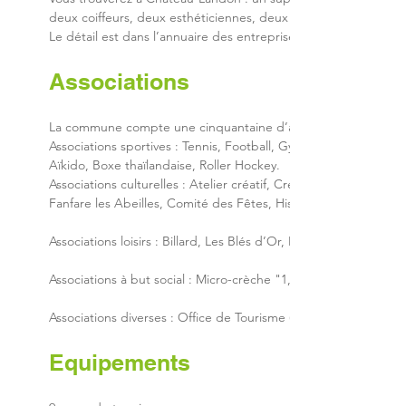
deux coiffeurs, deux esthéticiennes, deux garages, un fleuriste
Le détail est dans l’annuaire des entreprises.Un marché hebdom
​Associations 
La commune compte une cinquantaine d’associations actives sur 
Associations sportives : Tennis, Football, Gymnastique, Karat
Aïkido, Boxe thaïlandaise, Roller Hockey.
Associations culturelles : Atelier créatif, Créateurs de Moment
Fanfare les Abeilles, Comité des Fêtes, Histoire et Archéologi
Associations loisirs : Billard, Les Blés d’Or, Paixao de Portugal.
Associations à but social : Micro-crèche "1, 2, 3...Soleil", la C
Associations diverses : Office de Tourisme (Boutique du Terroir 
Equipements 