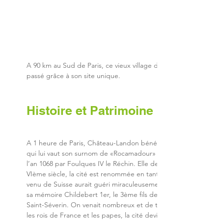
A 90 km au Sud de Paris, ce vieux village d’Ile-de-France, au 
passé grâce à son site unique.
Histoire et Patrimoine
A 1 heure de Paris, Château-Landon bénéficie d’un site excep
qui lui vaut son surnom de «Rocamadour» du Gâtinais.Jadis c
l’an 1068 par Foulques IV le Réchin. Elle devient résidence roya
VIème siècle, la cité est renommée en tant que haut-lieu relig
venu de Suisse aurait guéri miraculeusement Clovis (1er roi fr
sa mémoire Childebert 1er, le 3ème fils de Clovis fit élever ver
Saint-Séverin. On venait nombreux et de très loin pour y véné
les rois de France et les papes, la cité deviendra un centre re