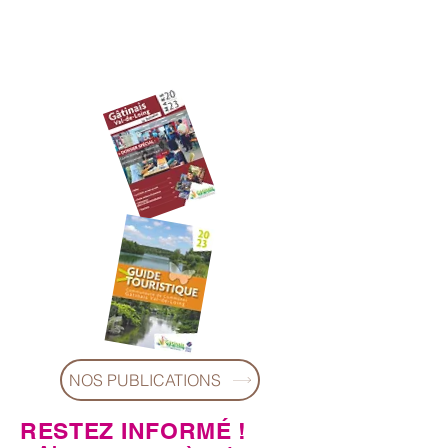
Email :
ccgvl@ccgvl77.fr
Horaires
: du lundi au vendredi de 9h00 à
12h30 et de 14H à 17h30
NOS PUBLICATIONS
RESTEZ INFORMÉ !