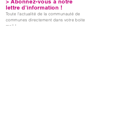
> Abonnez-vous à notre
lettre d'information !
Toute l'actualité de la communauté de
communes directement dans votre boite
mail !
E-mail
S'abonner
J'accepte de reçevoir mensuellement la
lettre d'information de la Communauté
de Communes Gâtinais Val-de-Loing
En savoir plus sur notre politique de
confidentialité
> Pensez à vérifier vos SPAMS