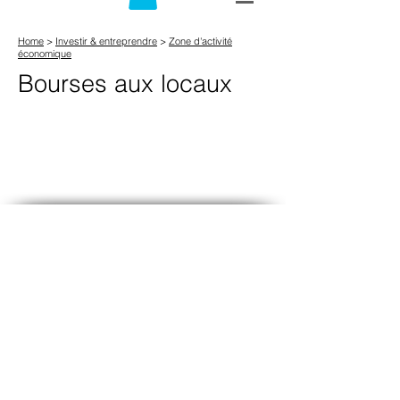
Home
>
Investir & entreprendre
>
Zone d'activité
économique
Bourses aux locaux
Contact:
Communauté de Communes
Gâtinais Val-de-Loing
16, route de Souppes
77570 Château-Landon
Tél :
01.64.29.20.48