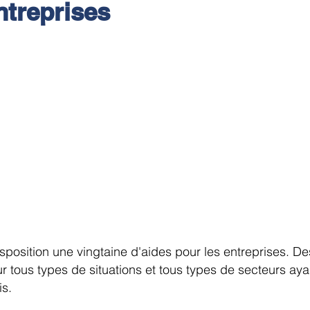
ntreprises
 et d’Industrie de Seine et Marne
t de l’Artisanat de Seine et Marne
ding pour tous vos projets — KissKissBankBank
sposition une vingtaine d'aides pour les entreprises. D
tous types de situations et tous types de secteurs ay
is.