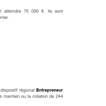
 atteindre 75 000 €. Ils sont
prise.
 permanences.
 Route de Souppes ),
 dispositif régional
Entrepreneur
e maintien ou la création de 244