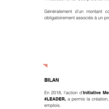
Généralement d’un montant co
obligatoirement associés à un prê
Pour être au plus proche des en
Vous pouvez venir les rencontre
un lundi par mois de 9h30 à 12h3
Ou Par téléphone au 01 82 34 00
BILAN
En 2018, l'action d'
Initiative M
a permis la création,
#LEADER,
emplois.