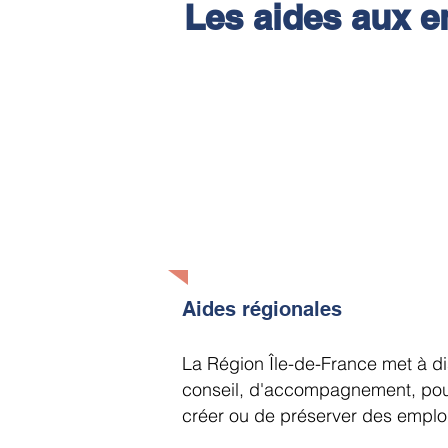
Les aides aux e
> Aides régionales
> Aides départementales
> Aides de la Chambre de Commerce
> Aides de la Chambre de Métiers e
> Aides de l’Etat
> Le GAL 77
> KissKissBankBank - Le crowdfun
Aides régionales
La Région Île-de-France met à di
conseil, d'accompagnement, pour 
créer ou de préserver des emplo