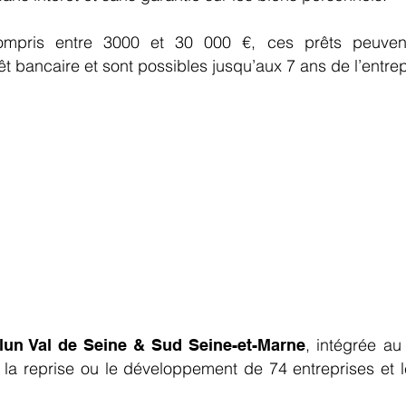
mpris entre 3000 et 30 000 €, ces prêts peuvent
t bancaire et sont possibles jusqu’aux 7 ans de l’entre
trepreneurs, Initiative Melun Val de Seine propose des
r, dans les locaux de la communauté de Communes (16,
0, sur rendez-vous (lien résa avec date )
 41 ou mail :
economie@ccgvl77.fr
, intégrée au
elun Val de Seine & Sud Seine-et-Marne
 la reprise ou le développement de 74 entreprises et l