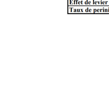
Contact
Initiative Melun Val de Seine & 
Centre d'affaires H CENTER
11 rue Benjamin Franklin
77000 La Rochette
Itinéraire (Google Maps)
Téléphone : 01 64 38 96 85