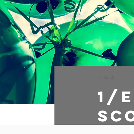
< Back
1/
Sc