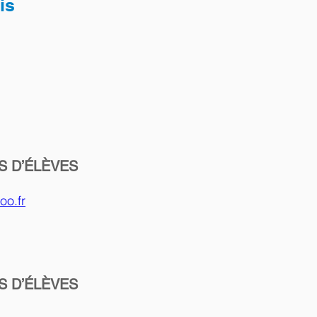
is
S D’ÉLÈVES
o.fr
S D’ÉLÈVES