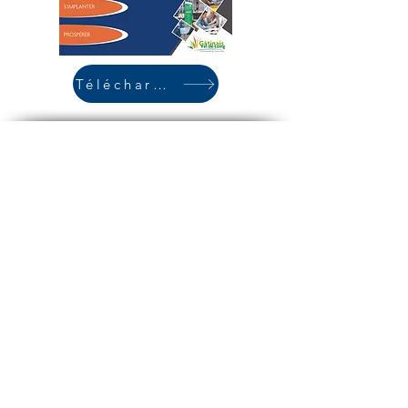
Télécharger
Contact:
Communauté de Communes
Gâtinais Val-de-Loing
16, route de Souppes
77570 Château-Landon
Tél :
01.64.29.20.48
Email :
ccgvl@ccgvl77.fr
Horaires
: du lundi au vendredi de 9h00 à
12h30 et de 14H à 17h30