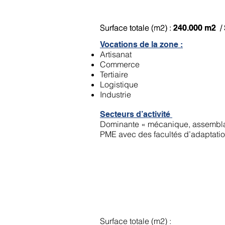
Parc d’activités du B
Surface totale (m2) :
Surface totale (m2) :
/ 
/ 
240.000 m2
240.000 m2
Vocations de la zone :
Artisanat
Commerce
Tertiaire
Logistique
Industrie
Secteurs d’activité
Dominante « mécanique, assemblage
PME avec des facultés d’adaptation
ZA secteur Route de
Surface totale (m2) :