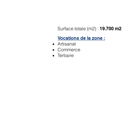
ZA du Berceau à Lor
Surface totale (m2) :
19.700 m2
Vocations de la zone :
Artisanat
Commerce
Tertiaire
ZA du Bourdon à Ch