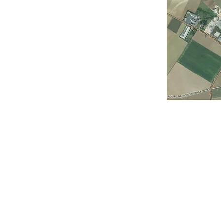
ustries à Souppes-sur-Loing