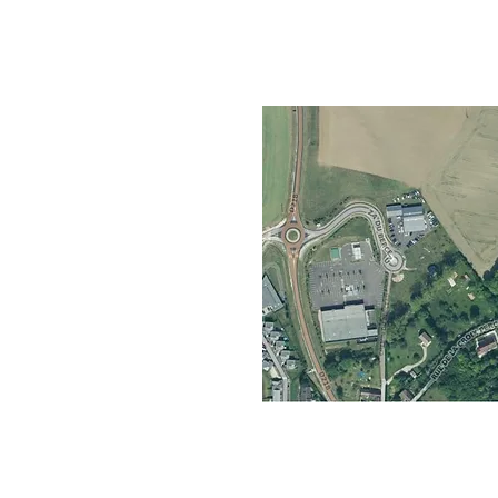
rez-le-Bocage - Préaux
âteau-Landon