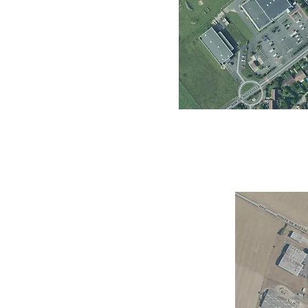
 à Beaumont-du-Gâtinais