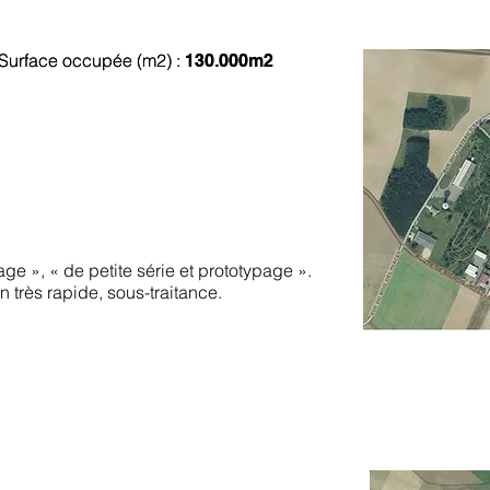
ois des places à Egreville
Surface occupée (m2) :
Surface occupée (m2) :
130.000m2
130.000m2
 », « de petite série et prototypage ».
 très rapide, sous-traitance.
 Puiseaux à Château-landon