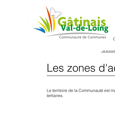
La 
Home
>
Investir & entreprendre
>
Zone d'activité écono
Les zones d'a
Le territoire de la Communauté est mai
tertiaires.