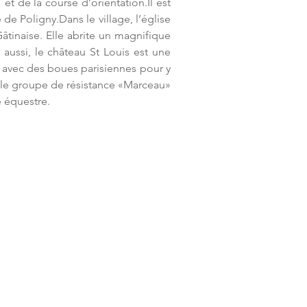
t de la course d’orientation.Il est 
e Poligny.Dans le village, l’église 
âtinaise. Elle abrite un magnifique 
aussi, le château St Louis est une 
n avec des boues parisiennes pour y 
, le groupe de résistance «Marceau» 
e équestre.