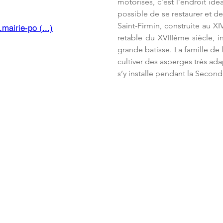
motorisés, c’est l’endroit idé
possible de se restaurer et de
la Mairie 77167 Poligny
Saint-Firmin, construite au X
mairie-po (...)
retable du XVIIIème siècle, i
grande batisse. La famille de 
cultiver des asperges très ada
s’y installe pendant la Secon