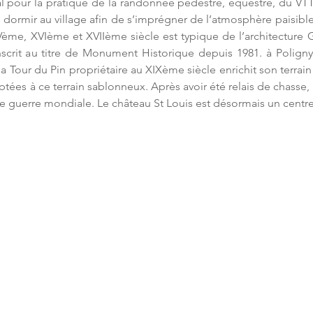
al pour la pratique de la randonnée pédestre, équestre, du VTT e
 dormir au village afin de s’imprégner de l’atmosphère paisible d
IVème, XVIème et XVIIème siècle est typique de l’architecture G
nscrit au titre de Monument Historique depuis 1981. à Poligny 
la Tour du Pin propriétaire au XIXème siècle enrichit son terrai
ptées à ce terrain sablonneux. Après avoir été relais de chasse
de guerre mondiale. Le château St Louis est désormais un centr