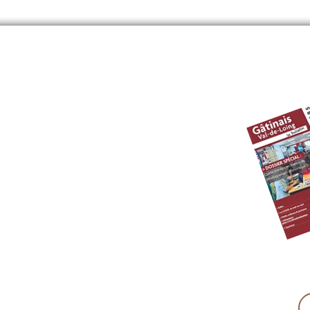
âtinais Val-de-Loing
ccgvl77.fr
0 à 12h30 et de 14H à 17h30