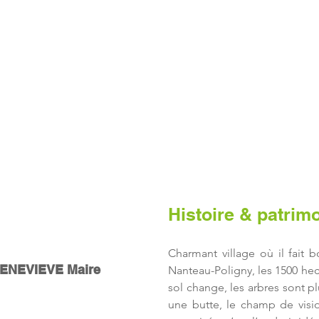
PO
Histoire & patrim
e Poligny
Charmant village où il fait 
GENEVIEVE Maire
Nanteau-Poligny, les 1500 hec
sol change, les arbres sont pl
une butte, le champ de visi
7 07