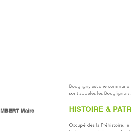
BOU
Bougligny est une commune fr
de Bougligny
sont appelés les Bouglignois.
HISTOIRE & PAT
IMBERT Maire
Occupé dès la Préhistoire, le
0 56