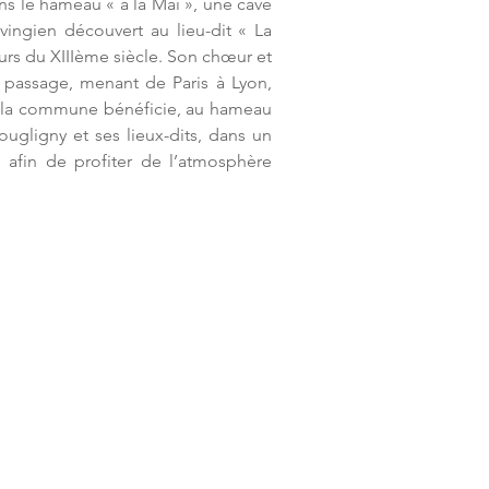
ns le hameau « à la Mai », une cave 
ngien découvert au lieu-dit « La 
urs du XIIIème siècle. Son chœur et 
passage, menant de Paris à Lyon, 
d, la commune bénéficie, au hameau 
gligny et ses lieux-dits, dans un 
afin de profiter de l’atmosphère 