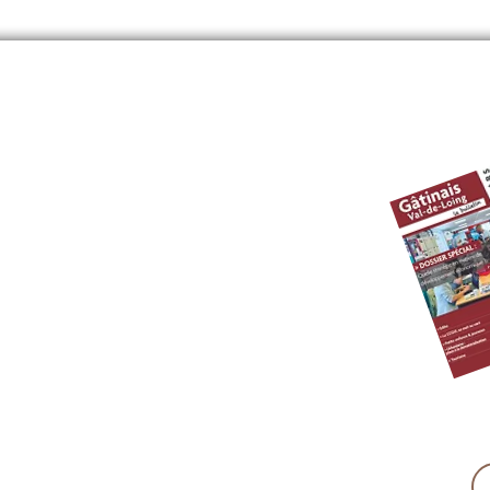
âtinais Val-de-Loing
ccgvl77.fr
0 à 12h30 et de 14H à 17h30