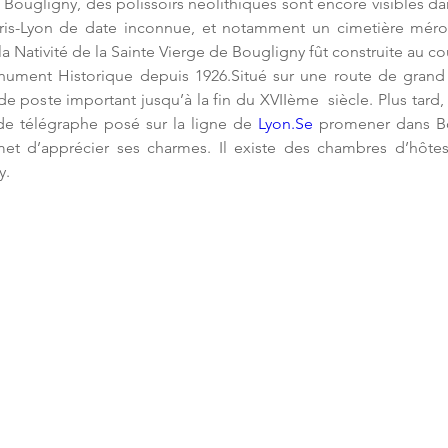
à Bougligny, des polissoirs néolithiques sont encore visibles da
is-Lyon de date inconnue, et notamment un cimetière mérovi
a Nativité de la Sainte Vierge de Bougligny fût construite au co
nument Historique depuis 1926.Situé sur une route de grand 
e poste important jusqu’à la fin du XVIIème  siècle. Plus tar
de télégraphe posé sur la ligne de 
Lyon.Se
 promener dans Bou
met d’apprécier ses charmes. Il existe des chambres d’hôtes 
y.