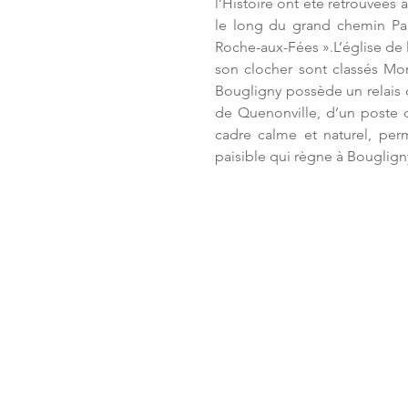
l’Histoire ont été retrouvées 
79 862
le long du grand chemin Par
Roche-aux-Fées ».L’église de l
arc 77570 Bougligny
son clocher sont classés Mo
Bougligny possède un relais d
de Quenonville, d’un poste 
cadre calme et naturel, per
paisible qui règne à Bouglign